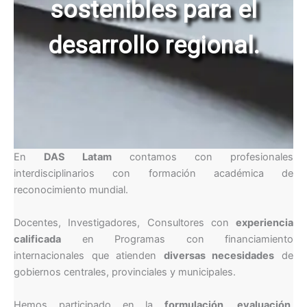
sostenibles para el
desarrollo regional.
En
DAS Latam
contamos con profesionales
interdisciplinarios con formación académica de
reconocimiento mundial.
Docentes, Investigadores, Consultores con
experiencia
calificada
en Programas con financiamiento
internacionales que atienden
diversas necesidades
de
gobiernos centrales, provinciales y municipales.
Hemos participado en la
formulación, evaluación,