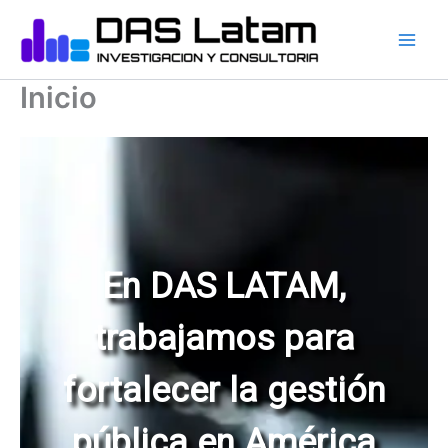
Ir
al
contenido
Inicio
En DAS LATAM,
trabajamos para
fortalecer la gestión
pública en América